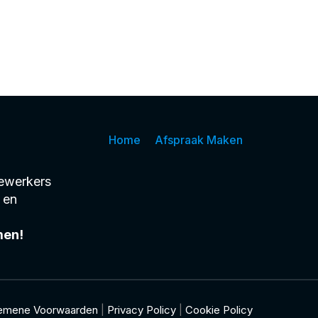
Home
Afspraak Maken
dewerkers
 en
men!
emene Voorwaarden
|
Privacy Policy
|
Cookie Policy