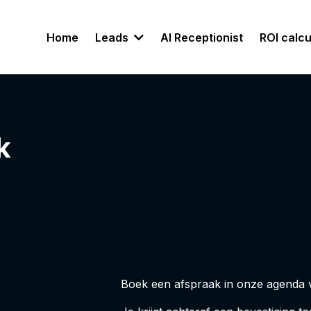
Home
Leads
AI Receptionist
ROI calcu
k
Boek een afspraak in onze agenda v