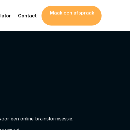
Maak een afspraak
lator
Contact
oor een online brainstormsessie.