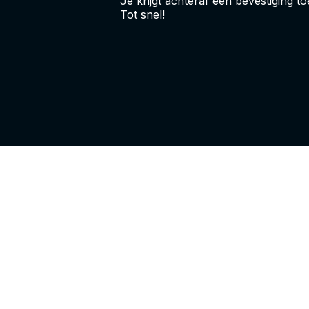
Je krijgt achteraf een bevestiging t
Tot snel!